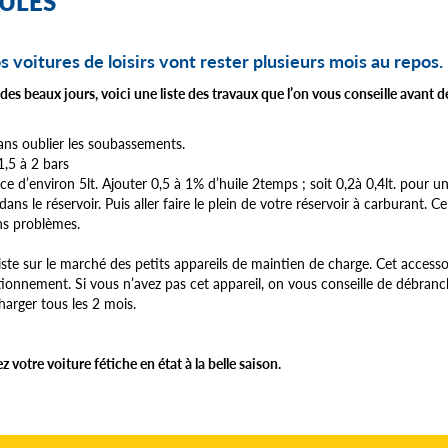
ULES
s voitures de loisirs vont rester plusieurs mois au repos.
 des beaux jours, voici une liste des travaux que l’on vous conseille avant 
ans oublier les soubassements.
,5 à 2 bars
e d’environ 5lt. Ajouter 0,5 à 1% d’huile 2temps ; soit 0,2à 0,4lt. pour u
ans le réservoir. Puis aller faire le plein de votre réservoir à carburant. Ce
ins problèmes.
xiste sur le marché des petits appareils de maintien de charge. Cet accesso
tionnement. Si vous n’avez pas cet appareil, on vous conseille de débranche
harger tous les 2 mois.
 votre voiture fétiche en état à la belle saison.